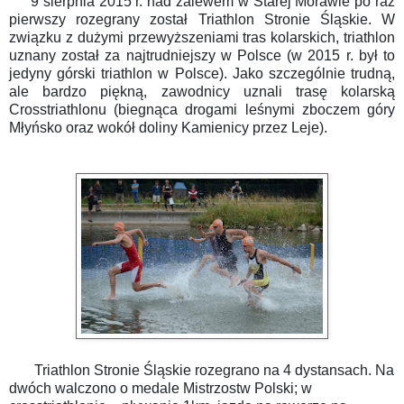
9 sierpnia 2015 r. nad zalewem w Starej Morawie po raz
pierwszy rozegrany został Triathlon Stronie Śląskie. W
związku z dużymi przewyższeniami tras kolarskich, triathlon
uznany został za najtrudniejszy w Polsce (w 2015 r. był to
jedyny górski triathlon w Polsce).
Jako szczególnie trudną,
ale bardzo piękną, zawodnicy uznali trasę kolarską
Crosstriathlonu (biegnąca drogami leśnymi zboczem góry
Młyńsko oraz wokół doliny Kamienicy przez Leje).
Triathlon Stronie Śląskie rozegrano na 4 dystansach. Na
dwóch walczono o medale Mistrzostw Polski; w