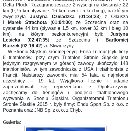
Delta Płock. Rozegrano jeszcze 2 wyścigi na dystansie 22
km (0,75 km pływanie, 16 km rower i 5 km bieg), na którym
zwyciężyła
Justyna Czeladzka
(
01:34:23
)
z Olkusza
i
Marek Strachota
(
01:04:00
)
ze Szczecina oraz na
dystansie 44 km (pływanie 1,5 km, rower 32 km i bieg 10
km), na którym bezkonkurencyjni byli:
Justyna
Lesicka
(
02:47:35
)
ze Szczecina i
Bartłomiej
Buczek
(
02:16:42
)
ze Skwierzyny
.
W Stroniu Śląskim, siódmej edycji Enea TriTour (cykl liczy
8 triathlonów, przy czym Triathlon Stronie Śląskie jest
jedynym rozgrywanym w górach) zawody ukończyło 148
triathlonistów, w tym zawodniczka z USA i triathlonista z
Francji. Najstarszy zawodnik miał 54 lata, a najmłodsi
uczestnicy – 19 lat. Wyjątkowo licznie i udanie
zaprezentowali się reprezentanci z Opolszczyzny.
Zachęcamy do treningów i podjęcia triathlonowego
wyzwania w Stroniu Śląskim. Organizatorami Triathlonu
Stronie Śląskie 2015 r. były firmy: Endu Sport Sp. z o.o. z
Poznania oraz JNB Sp. z o. o. z Chyb.
Galeria: