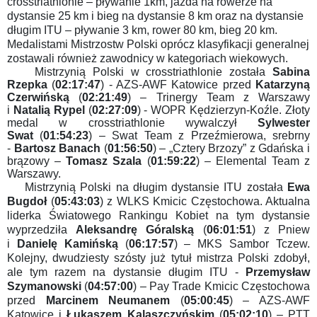
crosstriathlonie – pływanie 1km, jazda na rowerze na
dystansie 25 km i bieg na dystansie 8 km oraz na dystansie
długim ITU – pływanie 3 km, rower 80 km, bieg 20 km.
Medalistami Mistrzostw Polski oprócz klasyfikacji generalnej
zostawali również zawodnicy w kategoriach wiekowych.
Mistrzynią Polski w crosstriathlonie została
Sabina
Rzepka
(
02:17:47
)
- AZS-AWF Katowice przed
Katarzyną
Czerwińską
(
02:21:49
)
– Trinergy Team z Warszawy
i
Natalią Rypel
(
02:27:09
)
- WOPR Kędzierzyn-Koźle. Złoty
medal w crosstriathlonie wywalczył
Sylwester
Swat
(
01:54:23
)
– Swat Team z Przeźmierowa, srebrny
-
Bartosz Banach
(
01:56:50
)
– „Cztery Brzozy” z Gdańska i
brązowy –
Tomasz Szala
(
01:59:22
)
– Elemental Team z
Warszawy.
Mistrzynią Polski na długim dystansie ITU została
Ewa
Bugdoł
(
05:43:03
)
z WLKS Kmicic Częstochowa. Aktualna
liderka Światowego Rankingu Kobiet na tym dystansie
wyprzedziła
Aleksandrę Góralską
(
06:01:51
)
z Pniew
i
Danielę Kamińską
(
06:17:57
)
– MKS Sambor Tczew.
Kolejny, dwudziesty szósty już tytuł mistrza Polski zdobył,
ale tym razem na dystansie długim ITU -
Przemysław
Szymanowski
(
04:57:00
)
– Pay Trade Kmicic Częstochowa
przed
Marcinem Neumanem
(
05:00:45
)
– AZS-AWF
Katowice i
Łukaszem Kalaszczyńskim
(
05:02:10
)
– PTT