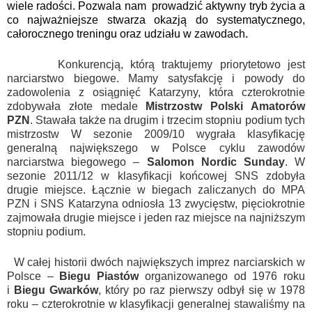
wiele radości. Pozwala nam prowadzić aktywny tryb życia a
co najważniejsze stwarza okazją do systematycznego,
całorocznego treningu oraz udziału w zawodach
.
Konkurencją, którą traktujemy priorytetowo jest
narciarstwo biegowe. Mamy satysfakcję i powody do
zadowolenia z osiągnięć Katar
zyny, która czterokrotnie
zdobywała złote medale
Mistrzostw Polski Amatorów
PZN
. Stawała także na drugim i trzecim stopniu podium tych
mistrzostw W sezonie 2009/10 wygrała klasyfikację
generalną największego w Polsce cyklu zawodów
narciarstwa biegowego –
Salomon Nordic Sunday
. W
sezonie 2011/12 w klasyfikacji końcowej SNS zdobyła
drugie miejsce. Łącznie w biegach zaliczanych do MPA
PZN i SNS Katarzyna odniosła 13 zwycięstw, pięciokrotnie
zajmowała drugie miejsce i jeden raz miejsce na najniższym
stopniu podium.
W całej historii dwóch największych imprez narciarskich w
Polsce –
Biegu Piastów
organizowanego od 1976 roku
i
Biegu Gwarków
, który po raz pierwszy odbył się w 1978
roku – czterokrotnie w klasyfikacji generalnej stawaliśmy na