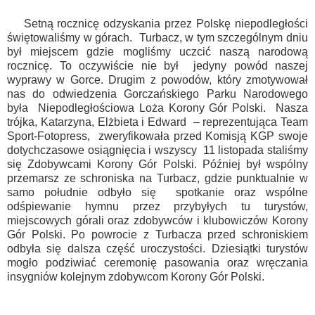
Setną rocznicę odzyskania przez Polskę niepodległości
świętowaliśmy w górach. Turbacz, w tym szczególnym dniu
był miejscem gdzie mogliśmy uczcić naszą narodową
rocznicę. To oczywiście nie był jedyny powód naszej
wyprawy w Gorce. Drugim z powodów, który zmotywował
nas do odwiedzenia Gorczańskiego Parku Narodowego
była Niepodległościowa Loża Korony Gór Polski. Nasza
trójka, Katarzyna, Elżbieta i Edward – reprezentująca Team
Sport-Fotopress, zweryfikowała przed Komisją KGP swoje
dotychczasowe osiągnięcia i wszyscy 11 listopada staliśmy
się Zdobywcami Korony Gór Polski. Później był wspólny
przemarsz ze schroniska na Turbacz, gdzie punktualnie w
samo południe odbyło się spotkanie oraz wspólne
odśpiewanie hymnu przez przybyłych tu turystów,
miejscowych górali oraz zdobywców i klubowiczów Korony
Gór Polski. Po powrocie z Turbacza przed schroniskiem
odbyła się dalsza część uroczystości. Dziesiątki turystów
mogło podziwiać ceremonię pasowania oraz wręczania
insygniów kolejnym zdobywcom Korony Gór Polski.