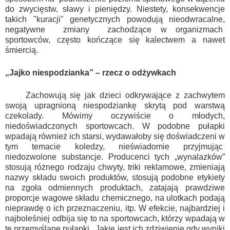
do zwycięstw, sławy i pieniędzy. Niestety, konsekwencje
takich "kuracji" genetycznych powodują nieodwracalne,
negatywne zmiany zachodzące w organizmach
sportowców, często kończące się kalectwem a nawet
śmiercią.
„Jajko niespodzianka” – rzecz o odżywkach
Zachowują się jak dzieci odkrywające z zachwytem
swoją upragnioną niespodziankę skrytą pod warstwą
czekolady. Mówimy oczywiście o młodych,
niedoświadczonych sportowcach. W podobne pułapki
wpadają również ich starsi, wydawałoby się doświadczeni w
tym temacie koledzy, nieświadomie przyjmując
niedozwolone substancje. Producenci tych „wynalazków”
stosują różnego rodzaju chwyty, triki reklamowe, zmieniają
nazwy składu swoich produktów, stosują podobne etykiety
na zgoła odmiennych produktach, zatajają prawdziwe
proporcje wagowe składu chemicznego, na ulotkach podają
nieprawdę o ich przeznaczeniu, itp. W efekcie, najbardziej i
najboleśniej odbija się to na sportowcach, którzy wpadają w
te przemyślane pułapki. Jakie jest ich zdziwienie gdy wyniki