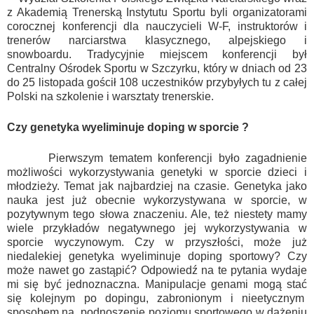
z Akademią Trenerską Instytutu Sportu byli organizatorami
corocznej konferencji dla nauczycieli W-F, instruktorów i
trenerów narciarstwa klasycznego, alpejskiego i
snowboardu. Tradycyjnie miejscem konferencji był
Centralny Ośrodek Sportu w Szczyrku, który w dniach od 23
do 25 listopada gościł 108 uczestników przybyłych tu z całej
Polski na szkolenie i warsztaty trenerskie.
Czy genetyka wyeliminuje doping w sporcie ?
Pierwszym tematem konferencji było zagadnienie
możliwości wykorzystywania genetyki w sporcie dzieci i
młodzieży. Temat jak najbardziej na czasie. Genetyka jako
nauka jest już obecnie wykorzystywana w sporcie, w
pozytywnym tego słowa znaczeniu. Ale, też niestety mamy
wiele przykładów negatywnego jej wykorzystywania w
sporcie wyczynowym. Czy w przyszłości, może już
niedalekiej genetyka wyeliminuje doping sportowy? Czy
może nawet go zastąpić? Odpowiedź na te pytania wydaje
mi się być jednoznaczna. Manipulacje genami mogą stać
się kolejnym po dopingu, zabronionym i nieetycznym
sposobem na podnoszenie poziomu sportowego w dążeniu