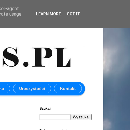
user-agent
erate usage
LEARN MORE
GOT IT
ka
Uroczystości
Kontakt
Szukaj