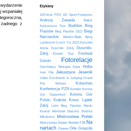
wydarzenie
Etykiety
 wspanialej
100-lecie PZN
AD Sport-Fotopress
 tegoroczna,
Andrzej Zawada
Bałtyk
m żadnego z
Biathlon
Bieg
Karkonosze Tour
Piastów
Biegi
Bieg Piastów 2022
Narciarskie
Bielsko-Biała
Bjorg
Lambrecht
Czech Tur 2023
Duszniki
Duszniki-
Arena
Duszniki Zdrój
Zdrój
Festiwal
Eneatri Tour
Fotorelacje
Górski
Holba
Głuchołazy Biskupia Kopa
Jakuszyce
Jesenik
Ivan Fila
Julian Gozdowski
ki Jumping Grand
Kolarstwo
Prix Women
Konferencja PZN
Kontakt
Korona
Korona Gór
Gór Opawskich
Polski
Kraków
Krnov
Lądek
Zdrój
Letni Bieg Piastów
Martin
Koukal
Memoriał Staszka Bodzka
Mistrzostwa Polski
Mikulovice
Na
Mistrzostwa Świata
Modele F3B
nartach
Orle Gniazdo
Opawa