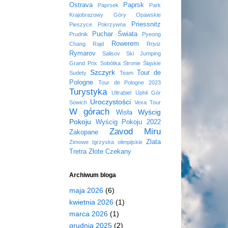
Ostrava
Paprsk
Paprsek
Park
Krajobrazowy Góry Opawskie
Priessnitz
Pieszyce
Pokrzywna
Puchar Świata
Prudnik
Pyeong
Rowerem
Chang
Rajd
Rrjviz
Rymarov
Salisov
Ski Jumping
Grand Prix
Sobótka
Stronie Śląskie
Szczyrk
Tour de
Sudety
Team
Pologne
Tour de Pologne 2023
Turystyka
Ultrabiel
Uphil Gór
Uroczystości
Sowich
Vexa Tour
W górach
Wyścig
Wisła
Pokoju
Wyścig Pokoju 2022
Zavod Miru
Zakopane
Zlata
Zimowe Igrzyska olimpijskie
Tretra
Złote Czekany
Archiwum bloga
maja 2026
(6)
kwietnia 2026
(1)
marca 2026
(1)
grudnia 2025
(2)