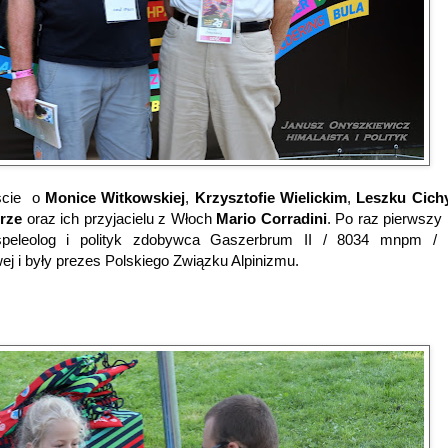
cie
o
Monice Witkowskiej
,
Krzysztofie Wielickim
,
Leszku Cic
rze
oraz ich przyjacielu z Włoch
Mario Corradini
. Po raz pierwszy 
 speleolog i polityk zdobywca Gaszerbrum II / 8034 mnpm / b
j i były prezes Polskiego Związku Alpinizmu.