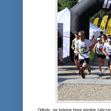
Odbyły
się kolejne biegi górskie zalicz