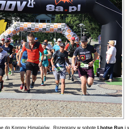
ane do Korony Himalajów.
Rozegrany w sobotę
Lhotse Run
i 