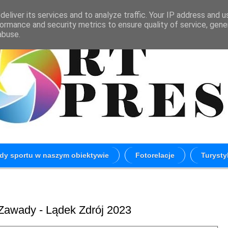
eliver its services and to analyze traffic. Your IP address and 
ormance and security metrics to ensure quality of service, gen
abuse.
dy sportu w naszym obiektywie
Fotorelacje
Turysty
 Zawady - Lądek Zdrój 2023