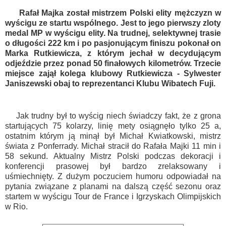
Rafał Majka został mistrzem Polski elity mężczyzn w
wyścigu ze startu wspólnego. Jest to jego pierwszy zloty
medal MP w wyścigu elity. Na trudnej, selektywnej trasie
o długości 222 km i po pasjonującym finiszu pokonał on
Marka Rutkiewicza, z którym jechał w decydującym
odjeździe przez ponad 50 finałowych kilometrów. Trzecie
miejsce zajął kolega klubowy Rutkiewicza - Sylwester
Janiszewski obaj to reprezentanci Klubu Wibatech Fuji.
Jak trudny był to wyścig niech świadczy fakt, że z grona
startujących 75 kolarzy, linię mety osiągnęło tylko 25 a,
ostatnim którym ją minął był Michał Kwiatkowski, mistrz
świata z Ponferrady. Michał stracił do Rafała Majki 11 min i
58 sekund. Aktualny Mistrz Polski podczas dekoracji i
konferencji prasowej był bardzo zrelaksowany i
uśmiechnięty. Z dużym poczuciem humoru odpowiadał na
pytania związane z planami na dalszą część sezonu oraz
startem w wyścigu Tour de France i Igrzyskach Olimpijskich
w Rio.