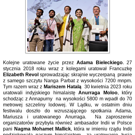
Kolejne uratowane życie przez
Adama Bieleckiego
. 27
stycznia 2018 roku wraz z kolegami uratował Francuzkę
Elizabeth Revol
sprowadzając skrajnie wyczerpaną
prawie
z samego szczytu Nanga Parbat z wysokości 7200 mnpm.
Tym razem wraz z
Mariszem Hatalą
30 kwietnia 2023 roku
uratowali indyjskiego himalaistę
Anurraga Moloo
, który
schodząc z Annapurny
na wysokości 5800 m wpadł do 70
metrowej szczeliny lodowej. W Lądku, w ostatnim dniu
festiwalu doszło do wzruszającego spotkania Adama,
Mariusza i uratowanego Anurraga.
Na zaproszenie
organizatorów przybyła również ambasador Indii w Polsce
pani
Nagma Mohamet
Mallick
, która w imieniu rządu Indii
podziękowała naszym himalaistom
za uratowanie życia