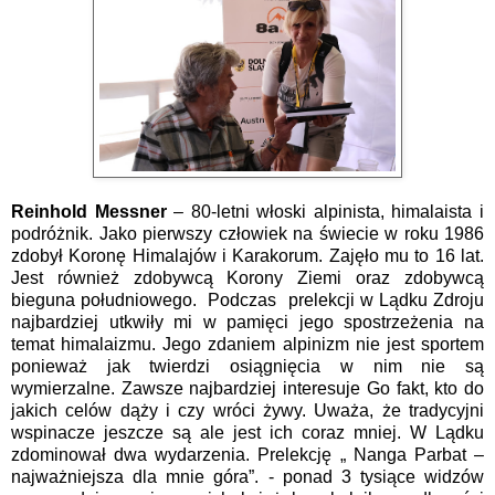
Reinhold Messner
– 80-letni włoski alpinista, himalaista i
podróżnik. Jako pierwszy człowiek na świecie w roku 1986
zdobył Koronę Himalajów i Karakorum. Zajęło mu to 16 lat.
Jest również zdobywcą Korony Ziemi oraz zdobywcą
bieguna południowego.
Podczas
prelekcji w Lądku Zdroju
najbardziej utkwiły mi w pamięci jego spostrzeżenia na
temat himalaizmu. Jego zdaniem alpinizm nie jest sportem
ponieważ jak twierdzi osiągnięcia w nim nie są
wymierzalne. Zawsze najbardziej
i
nteresuje Go fakt, kto do
jakich celów dąży i czy wróci żywy. Uważa, że tradycyjni
wspinacze jeszcze są ale jest ich coraz mniej. W Lądku
zdominował dwa wydarzenia. Prelekcję „ Nanga Parbat –
najważniejsza dla mnie góra”. - ponad 3 tysiące widzów